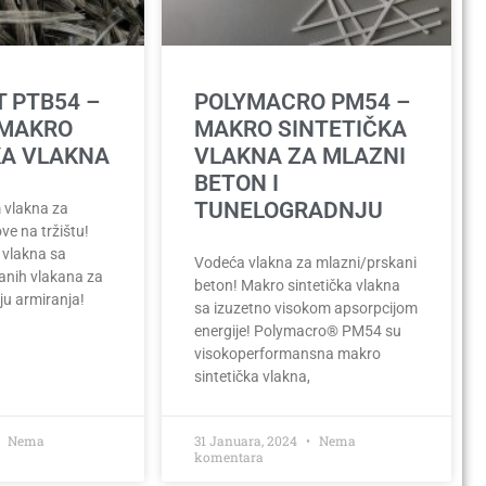
T PTB54 –
POLYMACRO PM54 –
 MAKRO
MAKRO SINTETIČKA
KA VLAKNA
VLAKNA ZA MLAZNI
BETON I
TUNELOGRADNJU
 vlakna za
ve na tržištu!
 vlakna sa
Vodeća vlakna za mlazni/prskani
ranih vlakana za
beton! Makro sintetička vlakna
ju armiranja!
sa izuzetno visokom apsorpcijom
energije! Polymacro® PM54 su
visokoperformansna makro
sintetička vlakna,
Nema
31 Januara, 2024
Nema
komentara