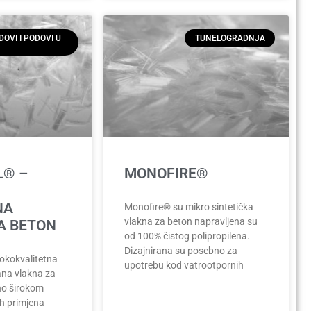
DOVI I PODOVI U
TUNELOGRADNJA
L® –
MONOFIRE®
NA
Monofire® su mikro sintetička
vlakna za beton napravljena su
A BETON
od 100% čistog polipropilena.
Dizajnirana su posebno za
sokokvalitetna
upotrebu kod vatrootpornih
rana vlakna za
no širokom
h primjena