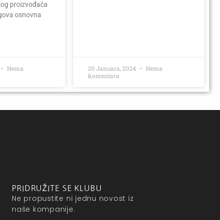
kog proizvođača
egova osnovna
Nema
20 Januara, 2024
Nema
komentara
PRIDRUŽITE SE KLUBU
Ne propustite ni jednu novost iz
naše kompanije.