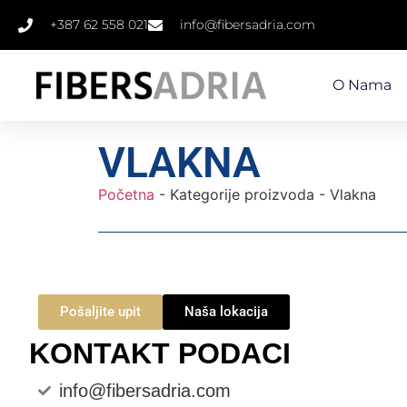
+387 62 558 021
info@fibersadria.com
O Nama
VLAKNA
Početna
-
Kategorije proizvoda
-
Vlakna
Pošaljite upit
Naša lokacija
KONTAKT PODACI
info@fibersadria.com