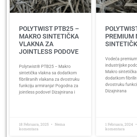
POLYTWIST PTB25 –
POLYTWIS
MAKRO SINTETIČKA
PREMIUM
VLAKNA ZA
SINTETIČ
JOINTLESS PODOVE
Vodeća premium
industrijske podo
Polytwist® PTB25 – Makro
Makro sintetička
sintetička vlakna sa dodatkom
dodatkom fibrili
fibriliranih vlakana za dvostruku
dvostruku funkci
funkciju armiranja! Pogodna za
Dizajnirana
jointless podove! Dizajnirana i
18 Februara, 2025
Nema
1 Februara, 2024
komentara
komentara