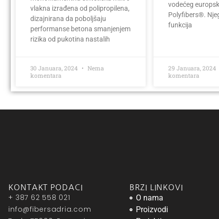
vodećeg europs
vlakna izrađena od polipropilena,
Polyfibers®. Nj
dizajnirana da poboljšaju
funkcija
performanse betona smanjenjem
rizika od pukotina nastalih
30 Januara, 2024
Nema
29 Januara, 2024
komentara
komentara
KONTAKT PODACI
BRZI LINKOVI
+ 387 62 558 021
O nama
info@fibersadria.com
Proizvodi