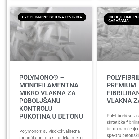
SVE PRIMJENE BETONA I ESTRIHA
INDUSTRIJSKI PO
GARAŽAMA
POLYMONO® –
POLYFIBRI
MONOFILAMENTNA
PREMIUM
MIKRO VLAKNA ZA
FIBRILIRA
POBOLJŠANU
VLAKNA Z
KONTROLU
PUKOTINA U BETONU
Polyfibril® su vi
sintetička fibrili
beton namijenje
Polymono® su visokokvalitetna
spektru betonski
monofilamentna sintetička mikro