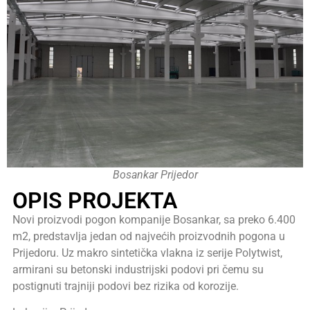
Bosankar Prijedor
OPIS PROJEKTA
Novi proizvodi pogon kompanije Bosankar, sa preko 6.400
m2, predstavlja jedan od najvećih proizvodnih pogona u
Prijedoru. Uz makro sintetička vlakna iz serije Polytwist,
armirani su betonski industrijski podovi pri čemu su
postignuti trajniji podovi bez rizika od korozije.