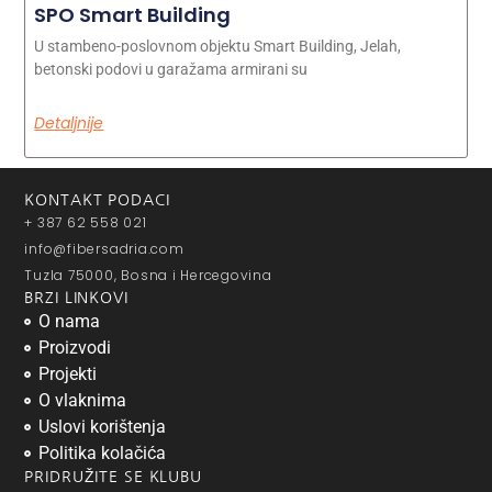
SPO Smart Building
U stambeno-poslovnom objektu Smart Building, Jelah,
betonski podovi u garažama armirani su
Detaljnije
KONTAKT PODACI
+ 387 62 558 021
info@fibersadria.com
Tuzla 75000, Bosna i Hercegovina
BRZI LINKOVI
O nama
Proizvodi
Projekti
O vlaknima
Uslovi korištenja
Politika kolačića
PRIDRUŽITE SE KLUBU