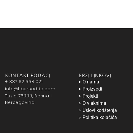
KONTAKT PODACI
BRZI LINKOVI
+ 387 62 558 021
O nama
info@fibersadria.com
Proizvodi
Tuzla 75000, Bosna i
Projekti
Hercegovina
O vlaknima
Uslovi korištenja
Politika kolačića