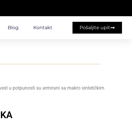
Blog
Kontakt
Pošaljite upit
est u potpunosti su armirani sa makro sintetičkim
TKA