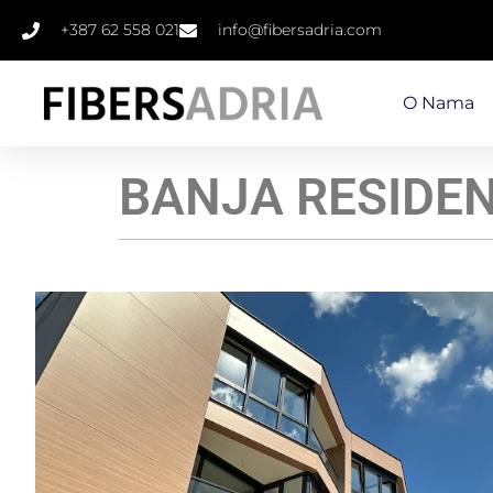
+387 62 558 021
info@fibersadria.com
O Nama
BANJA RESIDE