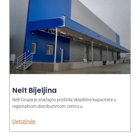
Nelt Bijeljina
Nelt Grupa je značajno proširila skladišne kapacitete u
regionalnom distributivnom centru u
Detaljnije