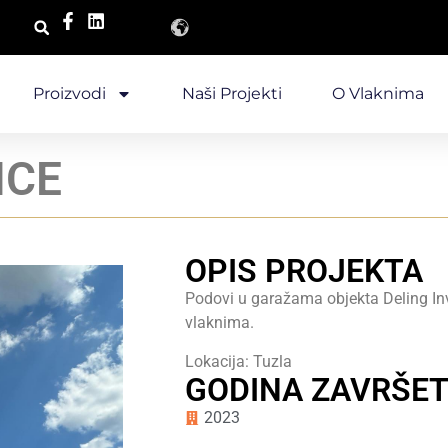
Proizvodi
Naši Projekti
O Vlaknima
NCE
OPIS PROJEKTA
Podovi u garažama objekta Deling Inv
vlaknima.
Lokacija: Tuzla
GODINA ZAVRŠE
2023