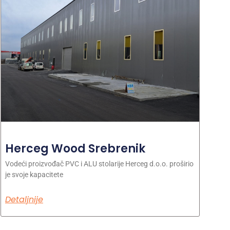
Herceg Wood Srebrenik
Vodeći proizvođač PVC i ALU stolarije Herceg d.o.o. proširio
je svoje kapacitete
Detaljnije