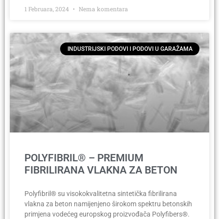
1 Februara, 2024
Nema komentara
INDUSTRIJSKI PODOVI I PODOVI U GARAŽAMA
POLYFIBRIL® – PREMIUM
FIBRILIRANA VLAKNA ZA BETON
Polyfibril® su visokokvalitetna sintetička fibrilirana
vlakna za beton namijenjeno širokom spektru betonskih
primjena vodećeg europskog proizvođača Polyfibers®.