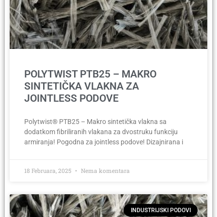
POLYTWIST PTB25 – MAKRO
SINTETIČKA VLAKNA ZA
JOINTLESS PODOVE
Polytwist® PTB25 – Makro sintetička vlakna sa
dodatkom fibriliranih vlakana za dvostruku funkciju
armiranja! Pogodna za jointless podove! Dizajnirana i
18 Februara, 2025
Nema komentara
INDUSTRIJSKI PODOVI