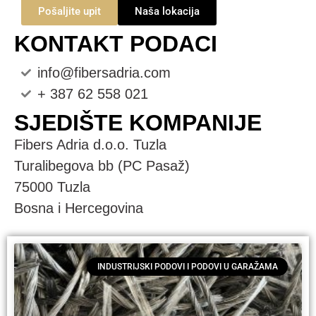
Pošaljite upit
Naša lokacija
KONTAKT PODACI
info@fibersadria.com
+ 387 62 558 021
SJEDIŠTE KOMPANIJE
Fibers Adria d.o.o. Tuzla
Turalibegova bb (PC Pasaž)
75000 Tuzla
Bosna i Hercegovina
INDUSTRIJSKI PODOVI I PODOVI U GARAŽAMA