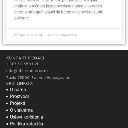
reaktivnu tečnost koja povećava gustinu i tvrdoću
betona omogućavajući da betonske površine budu
polirane
27 Januara, 2024
Nema komentara
KONTAKT PODACI
+ 387 62 558 021
info@fibersadria.com
Tuzla 75000, Bosna i Hercegovina
BRZI LINKOVI
O nama
Proizvodi
Projekti
O vlaknima
Uslovi korištenja
Politika kolačića