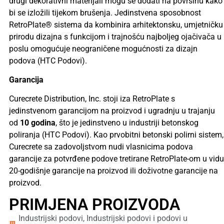
drugi dekorativni materijali mogu se dodati na površinu kako
bi se izložili tijekom brušenja. Jedinstvena sposobnost
RetroPlate® sistema da kombinira arhitektonsku, umjetničku
prirodu dizajna s funkcijom i trajnošću najboljeg ojačivača u
poslu omogućuje neograničene mogućnosti za dizajn
podova (HTC Podovi).
Garancija
Curecrete Distribution, Inc. stoji iza RetroPlate s
jedinstvenom garancijom na proizvod i ugradnju u trajanju
od
10 godina
, što je jedinstveno u industriji betonskog
poliranja (HTC Podovi). Kao prvobitni betonski polirni sistem,
Curecrete sa zadovoljstvom nudi vlasnicima podova
garancije za potvrđene podove tretirane RetroPlate-om u vidu
20-godišnje garancije na proizvod ili doživotne garancije na
proizvod.
PRIMJENA PROIZVODA
Industrijski podovi
,
Industrijski podovi i podovi u