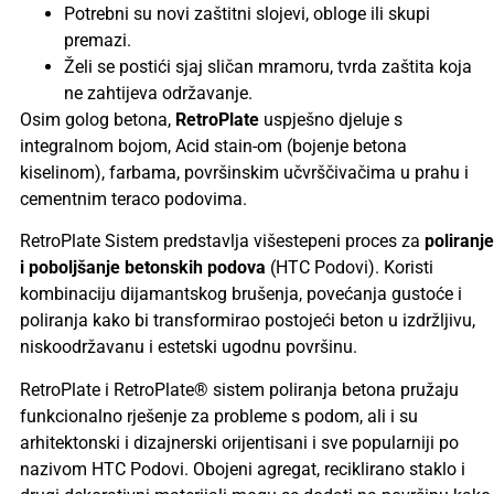
Potrebni su novi zaštitni slojevi, obloge ili skupi
premazi.
Želi se postići sjaj sličan mramoru, tvrda zaštita koja
ne zahtijeva održavanje.
Osim golog betona,
RetroPlate
uspješno djeluje s
integralnom bojom, Acid stain-om (bojenje betona
kiselinom), farbama, površinskim učvrščivačima u prahu i
cementnim teraco podovima.
RetroPlate Sistem predstavlja višestepeni proces za
poliranje
i poboljšanje betonskih podova
(HTC Podovi). Koristi
kombinaciju dijamantskog brušenja, povećanja gustoće i
poliranja kako bi transformirao postojeći beton u izdržljivu,
niskoodržavanu i estetski ugodnu površinu.
RetroPlate i RetroPlate® sistem poliranja betona pružaju
funkcionalno rješenje za probleme s podom, ali i su
arhitektonski i dizajnerski orijentisani i sve popularniji po
nazivom HTC Podovi. Obojeni agregat, reciklirano staklo i